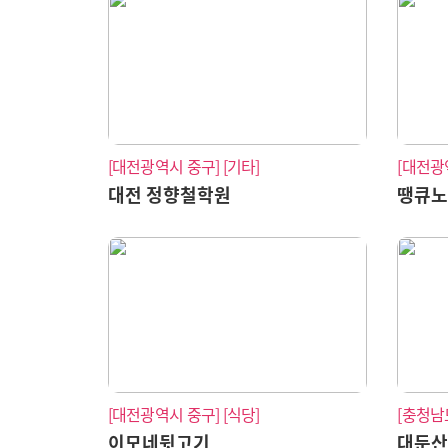
[대전광역시 중구]
[기타]
[대전광
대전 정향철학원
땡큐
[대전광역시 중구]
[식당]
[충청남
이모네뒷고기
대둔