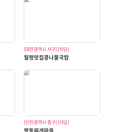
[대전광역시 서구]
[식당]
월평맛집콩나물국밥
[인천광역시 중구]
[식당]
명동찌개마을