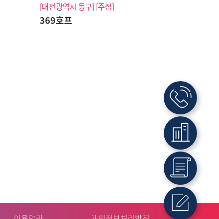
[대전광역시 동구]
[주점]
369호프
042-486-1
회사소개
MTB 소개
이용약관
개인정보처리방침