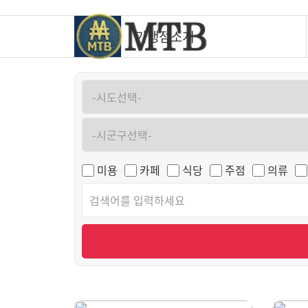
가맹점소개
미용
카페
식당
주점
의류