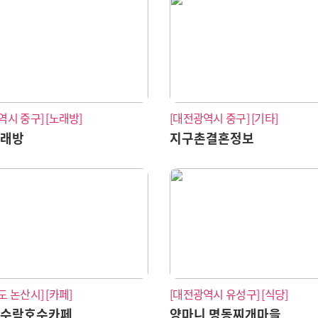
역시 중구]
[노래방]
[대전광역시 중구]
[기타]
노래방
지구촌결혼정보
도 논산시]
[카페]
[대전광역시 유성구]
[식당]
산수락호수카페
양마니 명동찌개마을