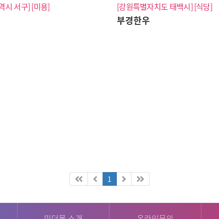
역시 서구]
[미용]
[강원특별자치도 태백시]
[식당]
론
부경한우
1
미더몰 소개
온라인문의