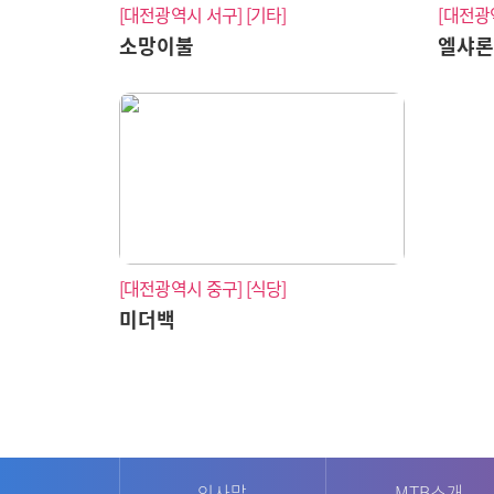
[대전광역시 서구]
[기타]
[대전광
소망이불
엘샤
[대전광역시 중구]
[식당]
미더백
인사말
MTB소개